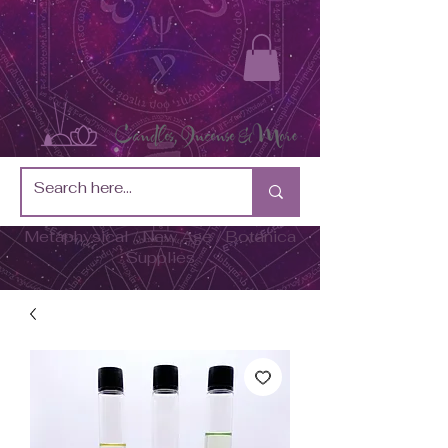
Metaphysical / New Age / Botánica
Supplies