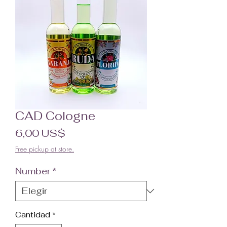
CAD Cologne
Precio
6,00 US$
Free pickup at store.
Number
*
Cantidad
*