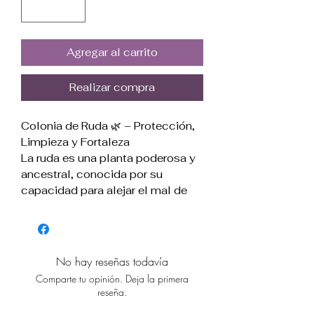
Agregar al carrito
Realizar compra
Colonia de Ruda 🌿 – Protección,
Limpieza y Fortaleza
La ruda es una planta poderosa y
ancestral, conocida por su
capacidad para alejar el mal de
ojo, cortar energías negativas y
proteger contra la envidia. Esta
colonia limpia el aura, refuerza el
campo energético y prepara el
No hay reseñas todavía
cuerpo y el espíritu para trabajos
Comparte tu opinión. Deja la primera
espirituales. Úsala antes de salir
reseña.
de casa, en rituales o como