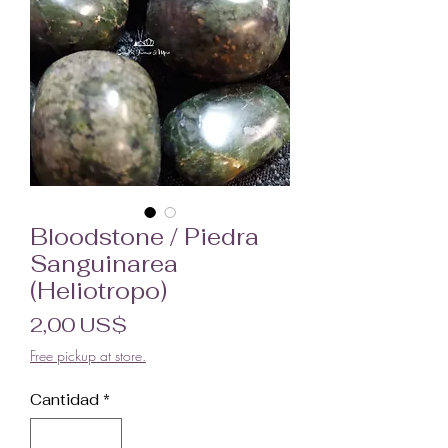
Bloodstone / Piedra
Sanguinarea
(Heliotropo)
Precio
2,00 US$
Free pickup at store.
Cantidad
*