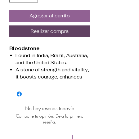
Agregar al carrito
Realizar compra
Bloodstone
Found in India, Brazil, Australia,
and the United States.
A stone of strength and vitality,
it boosts courage, enhances
endurance, and promotes
healing. Ideal for grounding
energy and increasing
resilience.
No hay reseñas todavía
Associated with the root and
Comparte tu opinión. Deja la primera
heart chakras, fostering
reseña.
stability, vitality, and emotional
balance.