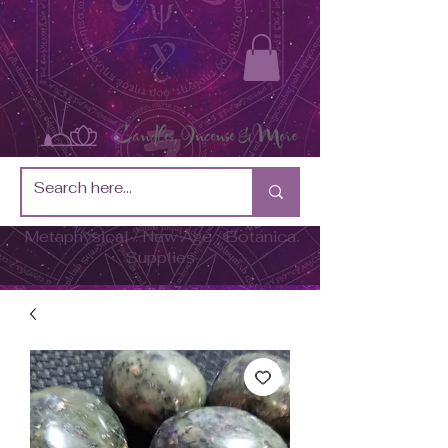
Metaphysical / New Age / Botánica
Supplies