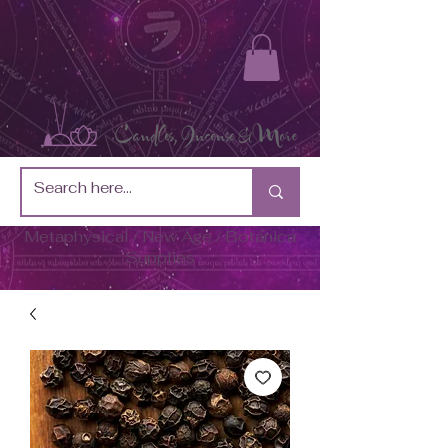
Metaphysical / New Age / Botánica
Supplies