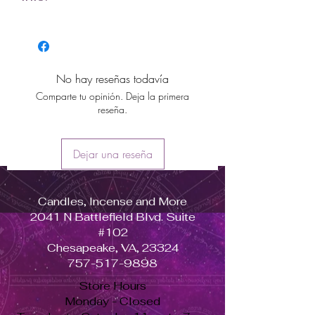
Para más información sobre su
uso y propiedades, visita el índice
de hierbas aquí:
🔹 For more information about its
No hay reseñas todavía
uses and properties, visit the herb
Comparte tu opinión. Deja la primera
index here:
reseña.
https://candlesincensemore.com/
herbalism#herbalism
Dejar una reseña
Candles, Incense and More
2041 N Battlefield Blvd. Suite
#102
Chesapeake, VA, 23324
757-517-9898
Store Hours
Monday - Closed